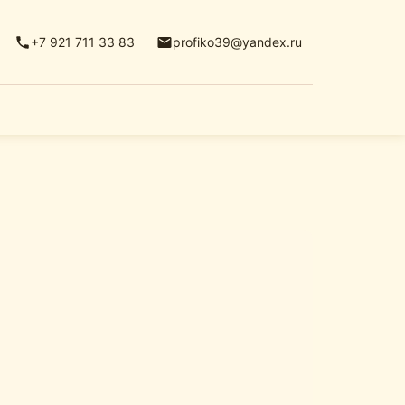
+7 921 711 33 83
profiko39@yandex.ru